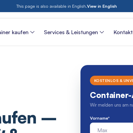
This page is also available in English.
View in English
iner kaufen
Services & Leistungen
Kontakt
KOSTENLOS & UNV
Container-
Wir melden uns am nä
aufen –
Vorname
*