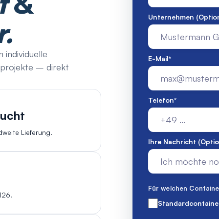
t
&
Unternehmen (Option
.
 individuelle
E-Mail
*
projekte – direkt
Telefon
*
aucht
weite Lieferung.
Ihre Nachricht (Optio
Für welchen Container
126.
Standardcontaine